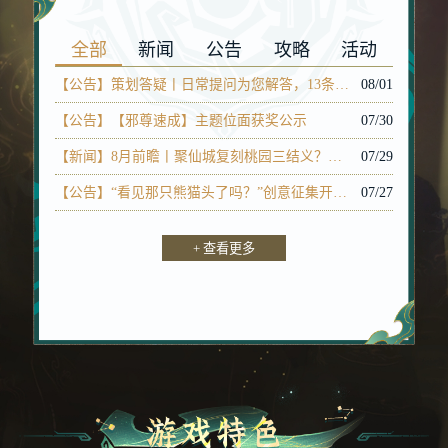
全部
新闻
公告
攻略
活动
【公告】策划答疑丨日常提问为您解答，13条猜你想知道！
08/01
【公告】【邪尊速成】主题位面获奖公示
07/30
【新闻】8月前瞻丨聚仙城复刻桃园三结义？骗你的，其实可以六结义！
07/29
【公告】“看见那只熊猫头了吗？”创意征集开奖公示
07/27
【新闻】你说明天先领福利月卡，再找紫苑“约会”！还能带邪影打PK？
07/23
+ 查看更多
【公告】策划答疑丨辟谣：真的要送免费月卡了
07/17